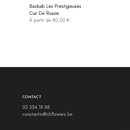
Baobab Les Prestigieuses
Cuir De Russie
À partir de 80,00 €
CONTACT
02 354 18 88
constantin@chflowers.be