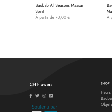
Baobab All Seasons Maasai
Ba
Spirit
Ma
À partir de 70,00 €
À 
CH Flowers
SHOP
Fleurs
Baoba
Objet