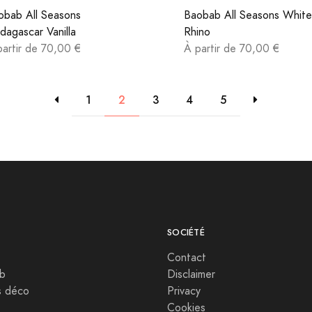
obab All Seasons
Baobab All Seasons White
dagascar Vanilla
Rhino
partir de 70,00 €
À partir de 70,00 €
1
2
3
4
5
SOCIÉTÉ
Contact
b
Disclaimer
s déco
Privacy
Cookies