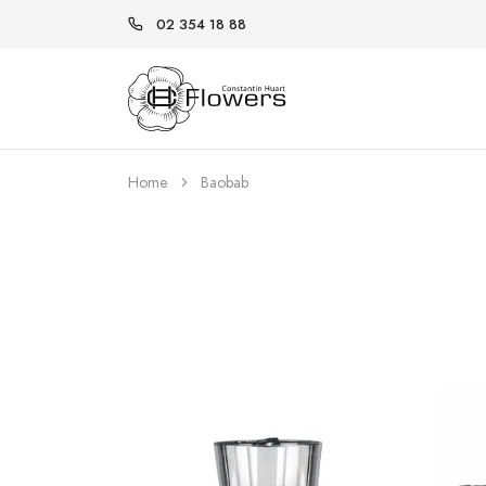
02 354 18 88
Home
Baobab