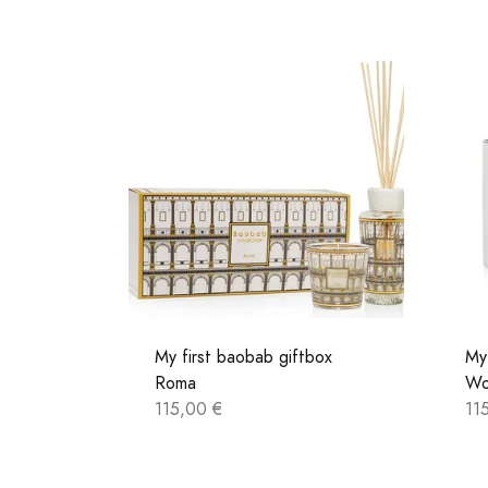
My first baobab giftbox
My
Roma
Wo
115,00 €
11